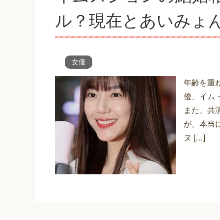
ル？現在とあいみょ
女優
年齢を重
優、イム
また、共
が、本当
ヌ […]