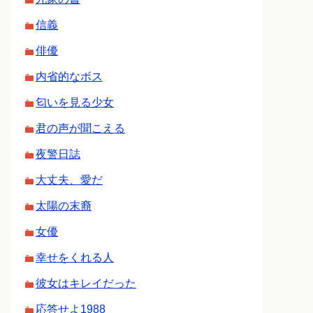
信義
俳優
内省的なボス
匂いを見る少女
君の声が聞こえる
夜警日誌
大丈夫、愛だ
太陽の末裔
女優
幸せをくれる人
彼女はキレイだった
応答せよ1988