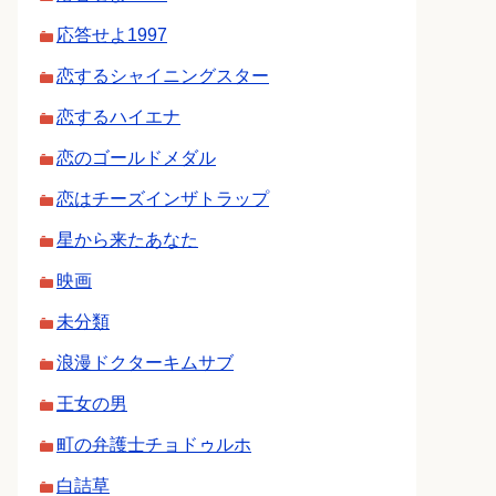
応答せよ1997
恋するシャイニングスター
恋するハイエナ
恋のゴールドメダル
恋はチーズインザトラップ
星から来たあなた
映画
未分類
浪漫ドクターキムサブ
王女の男
町の弁護士チョドゥルホ
白詰草