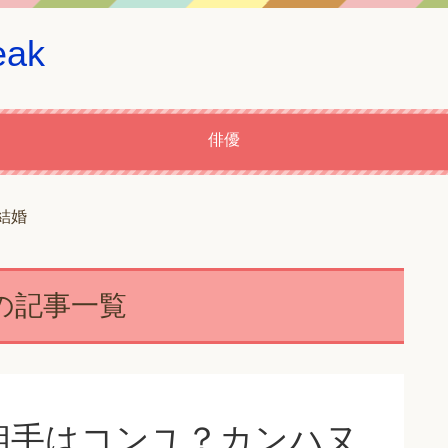
ak
俳優
結婚
の記事一覧
相手はコンユ？カンハヌ