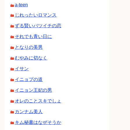
a-teen
じれったいロマンス
ずる賢いバツイチの恋
それでも青い日に
となりの美男
むやみに切なく
イサン
イニョプの道
イニョン王妃の男
オレのことスキでしょ
カンナム美人
キム秘書はなぜそうか