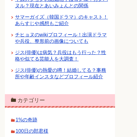
ヌル？現在とあいみょんとの関係
サマーガイズ（韓国ドラマ）のキャスト！
あらすじや感想もご紹介
チヒョヌのwikiプロフィール！出演ドラマ
や兵役、整形前の画像についても
ジス(俳優)は病気？兵役はもう行った？性
格や似てる芸能人を大調査！
ジス(俳優)の熱愛の噂！結婚してる？事務
所や年齢インスタなどプロフィール紹介
カテゴリー
1%の奇跡
100日の郎君様