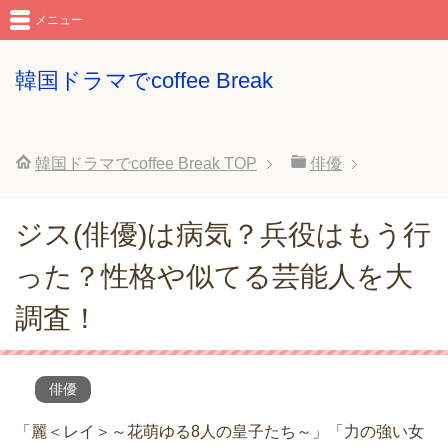
メニュー
韓国ドラマでcoffee Break
韓国ドラマでcoffee Break
TOP
俳優
ジス(俳優)は病気？兵役はもう行
った？性格や似てる芸能人を大
調査！
俳優
「麗＜レイ＞～花萌ゆる8人の皇子たち～」「力の強い女