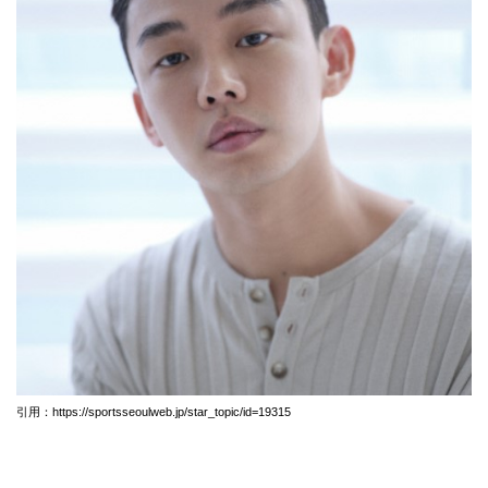
引用：https://sportsseoulweb.jp/star_topic/id=19315