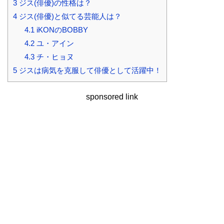
3
ジス(俳優)の性格は？
4
ジス(俳優)と似てる芸能人は？
4.1
iKONのBOBBY
4.2
ユ・アイン
4.3
チ・ヒョヌ
5
ジスは病気を克服して俳優として活躍中！
sponsored link