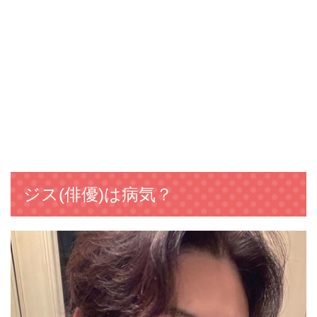
ジス(俳優)は病気？