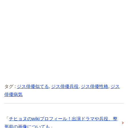
タグ :
ジス俳優似てる
,
ジス俳優兵役
,
ジス俳優性格
,
ジス
俳優病気
「
チヒョヌのwikiプロフィール！出演ドラマや兵役、整
形前の画像についても
」