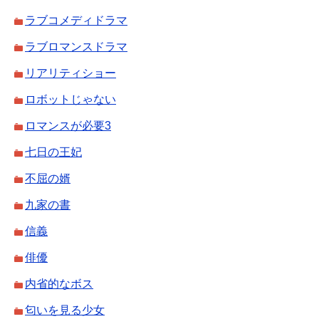
ラブコメディドラマ
ラブロマンスドラマ
リアリティショー
ロボットじゃない
ロマンスが必要3
七日の王妃
不屈の婿
九家の書
信義
俳優
内省的なボス
匂いを見る少女