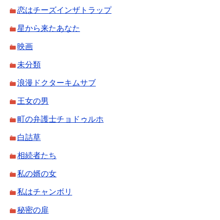
恋はチーズインザトラップ
星から来たあなた
映画
未分類
浪漫ドクターキムサブ
王女の男
町の弁護士チョドゥルホ
白詰草
相続者たち
私の婿の女
私はチャンボリ
秘密の扉