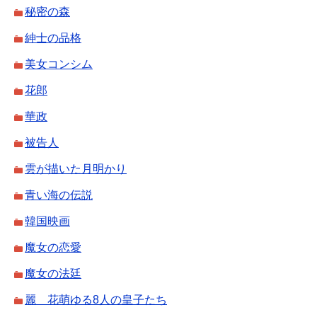
秘密の森
紳士の品格
美女コンシム
花郎
華政
被告人
雲が描いた月明かり
青い海の伝説
韓国映画
魔女の恋愛
魔女の法廷
麗 花萌ゆる8人の皇子たち