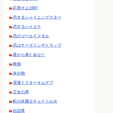
応答せよ1997
恋するシャイニングスター
恋するハイエナ
恋のゴールドメダル
恋はチーズインザトラップ
星から来たあなた
映画
未分類
浪漫ドクターキムサブ
王女の男
町の弁護士チョドゥルホ
白詰草