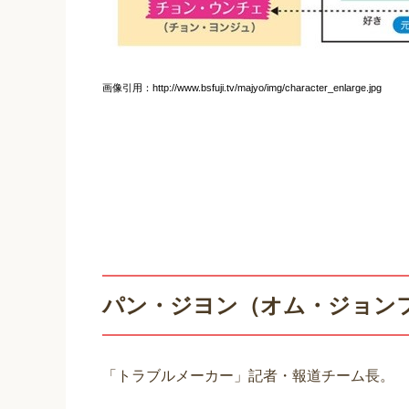
画像引用：http://www.bsfuji.tv/majyo/img/character_enlarge.jpg
パン・ジヨン（オム・ジョンフ
「トラブルメーカー」記者・報道チーム長。