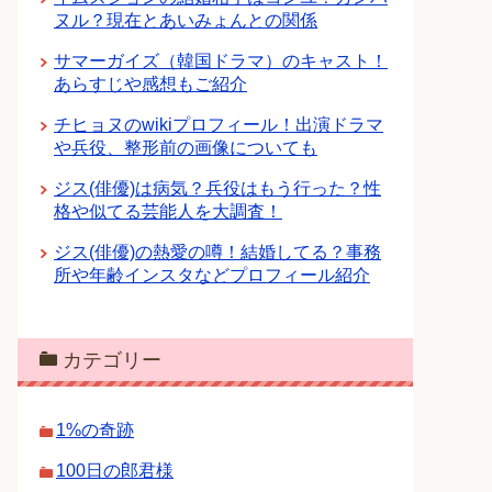
ヌル？現在とあいみょんとの関係
サマーガイズ（韓国ドラマ）のキャスト！
あらすじや感想もご紹介
チヒョヌのwikiプロフィール！出演ドラマ
や兵役、整形前の画像についても
ジス(俳優)は病気？兵役はもう行った？性
格や似てる芸能人を大調査！
ジス(俳優)の熱愛の噂！結婚してる？事務
所や年齢インスタなどプロフィール紹介
カテゴリー
1%の奇跡
100日の郎君様