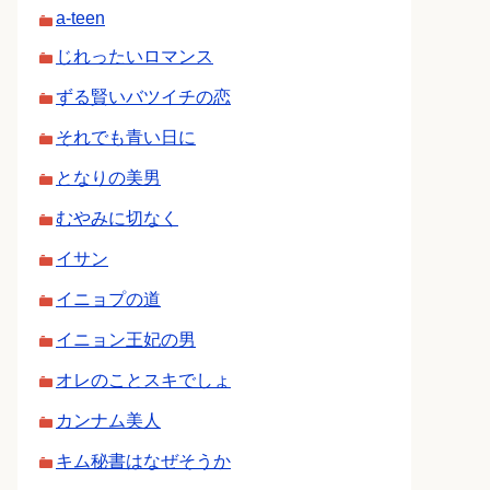
a-teen
じれったいロマンス
ずる賢いバツイチの恋
それでも青い日に
となりの美男
むやみに切なく
イサン
イニョプの道
イニョン王妃の男
オレのことスキでしょ
カンナム美人
キム秘書はなぜそうか