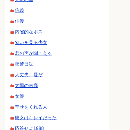
信義
俳優
内省的なボス
匂いを見る少女
君の声が聞こえる
夜警日誌
大丈夫、愛だ
太陽の末裔
女優
幸せをくれる人
彼女はキレイだった
応答せよ1988