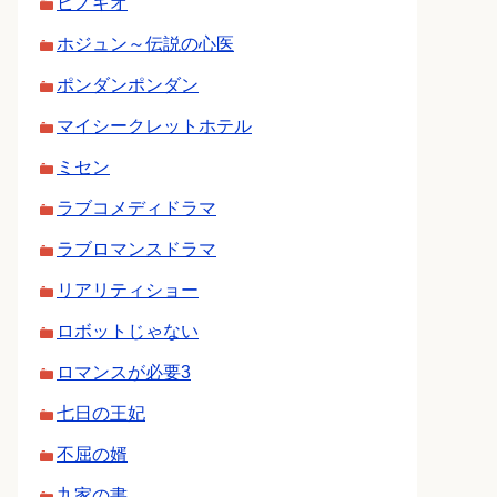
ピノキオ
ホジュン～伝説の心医
ポンダンポンダン
マイシークレットホテル
ミセン
ラブコメディドラマ
ラブロマンスドラマ
リアリティショー
ロボットじゃない
ロマンスが必要3
七日の王妃
不屈の婿
九家の書