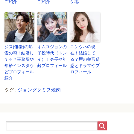
ご紹介
ご紹介
ケ地
ジス(俳優)の熱
キムユジョンの
ユンウネの現
愛の噂！結婚し
子役時代（トン
在！結婚して
てる？事務所や
イ）！身長や年
る？唇の整形疑
年齢インスタな
齢プロフィール
惑とドラマやプ
どプロフィール
ロフィール
紹介
タグ :
ジョングクミヌ焼肉