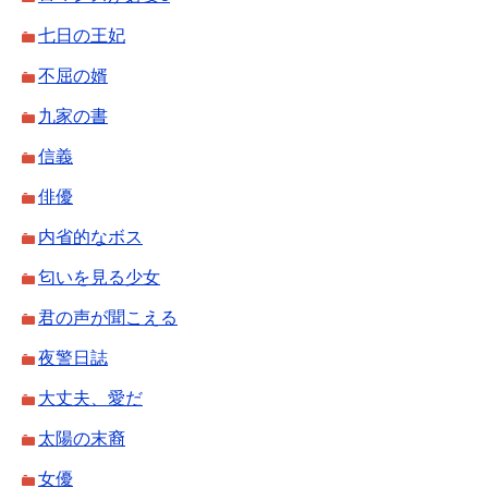
七日の王妃
不屈の婿
九家の書
信義
俳優
内省的なボス
匂いを見る少女
君の声が聞こえる
夜警日誌
大丈夫、愛だ
太陽の末裔
女優