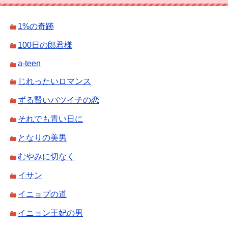
1%の奇跡
100日の郎君様
a-teen
じれったいロマンス
ずる賢いバツイチの恋
それでも青い日に
となりの美男
むやみに切なく
イサン
イニョプの道
イニョン王妃の男