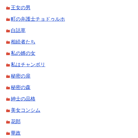
王女の男
町の弁護士チョドゥルホ
白詰草
相続者たち
私の婿の女
私はチャンボリ
秘密の扉
秘密の森
紳士の品格
美女コンシム
花郎
華政