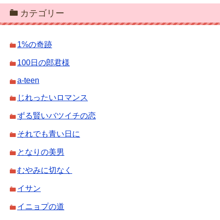
カテゴリー
1%の奇跡
100日の郎君様
a-teen
じれったいロマンス
ずる賢いバツイチの恋
それでも青い日に
となりの美男
むやみに切なく
イサン
イニョプの道