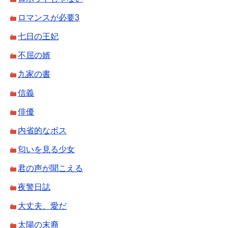
ロマンスが必要3
七日の王妃
不屈の婿
九家の書
信義
俳優
内省的なボス
匂いを見る少女
君の声が聞こえる
夜警日誌
大丈夫、愛だ
太陽の末裔