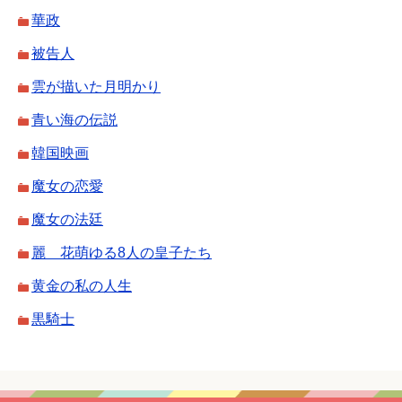
華政
被告人
雲が描いた月明かり
青い海の伝説
韓国映画
魔女の恋愛
魔女の法廷
麗 花萌ゆる8人の皇子たち
黄金の私の人生
黒騎士