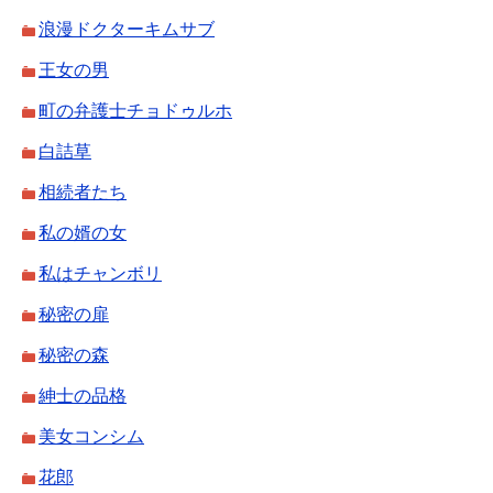
浪漫ドクターキムサブ
王女の男
町の弁護士チョドゥルホ
白詰草
相続者たち
私の婿の女
私はチャンボリ
秘密の扉
秘密の森
紳士の品格
美女コンシム
花郎