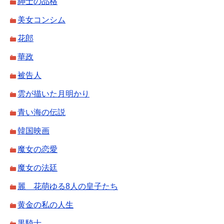
紳士の品格
美女コンシム
花郎
華政
被告人
雲が描いた月明かり
青い海の伝説
韓国映画
魔女の恋愛
魔女の法廷
麗 花萌ゆる8人の皇子たち
黄金の私の人生
黒騎士