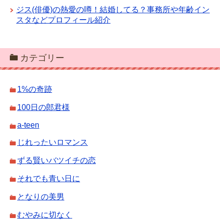
ジス(俳優)の熱愛の噂！結婚してる？事務所や年齢イン
スタなどプロフィール紹介
カテゴリー
1%の奇跡
100日の郎君様
a-teen
じれったいロマンス
ずる賢いバツイチの恋
それでも青い日に
となりの美男
むやみに切なく