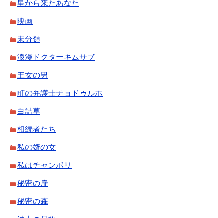
星から来たあなた
映画
未分類
浪漫ドクターキムサブ
王女の男
町の弁護士チョドゥルホ
白詰草
相続者たち
私の婿の女
私はチャンボリ
秘密の扉
秘密の森